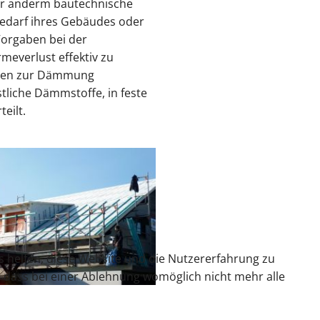
er anderm bautechnische
edarf ihres Gebäudes oder
orgaben bei der
everlust effektiv zu
lien zur Dämmung
liche Dämmstoffe, in feste
eilt.
ns helfen, diese Website und die Nutzererfahrung zu
e, dass bei einer Ablehnung womöglich nicht mehr alle